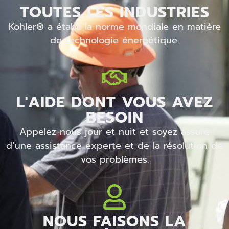
TOUTES LES INDUSTRIES
Kohler® a établi la norme mondiale en matière
de technologie énergétique.
L'AIDE DONT VOUS AVEZ
BESOIN
Appelez-nous jour et nuit et soyez assuré
d’une assistance experte et de la résolution de
vos problèmes.
NOUS FAISONS LA